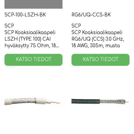
SCP-100-LSZH-BK
RG6/UQ-CCS-BK
SCP
SCP
SCP Koaksiaalikaapeli
SCP Koaksiaalikaapeli
LSZH (TYPE 100) CAI
RG6/UQ (CCS) 3.0 GHz,
hyväksytty 75 Ohm, 18
18 AWG, 305m, musta
AWG, 250m, musta
KATSO TIEDOT
KATSO TIEDOT