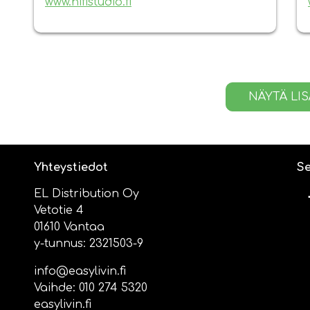
www.hifistudio.fi
NÄYTÄ LI
Yhteystiedot
Se
EL Distribution Oy
Vetotie 4
01610 Vantaa
y-tunnus: 2321503-9
info@easylivin.fi
Vaihde:
010 274 5320
easylivin.fi