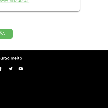
www.hifistudio.fi
SÄÄ
uraa meitä