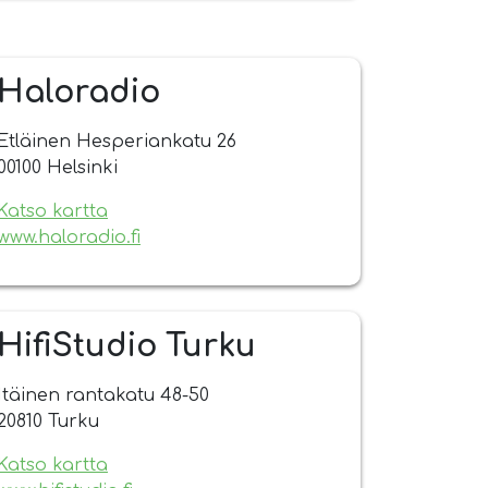
Haloradio
Etläinen Hesperiankatu 26
00100 Helsinki
Katso kartta
www.haloradio.fi
HifiStudio Turku
Itäinen rantakatu 48-50
20810 Turku
Katso kartta