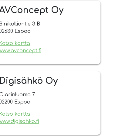
AVConcept Oy
Sinikalliontie 3 B
02630 Espoo
Katso kartta
www.avconcept.fi
Digisähkö Oy
Olarinluoma 7
02200 Espoo
Katso kartta
www.digisahko.fi