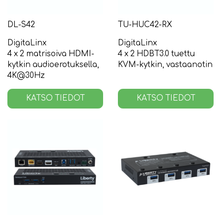
DL-S42
TU-HUC42-RX
DigitaLinx
DigitaLinx
4 x 2 matrisoiva HDMI-
4 x 2 HDBT3.0 tuettu
kytkin audioerotuksella,
KVM-kytkin, vastaanotin
4K@30Hz
KATSO TIEDOT
KATSO TIEDOT