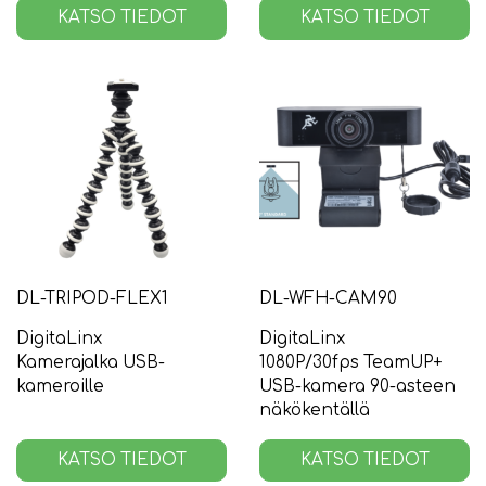
KATSO TIEDOT
KATSO TIEDOT
DL-TRIPOD-FLEX1
DL-WFH-CAM90
DigitaLinx
DigitaLinx
Kamerajalka USB-
1080P/30fps TeamUP+
kameroille
USB-kamera 90-asteen
näkökentällä
KATSO TIEDOT
KATSO TIEDOT