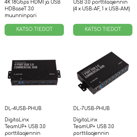
4K 18Gbps HDMI ja USB
USB 3.0 porttilaajennin
HDBaseT 3.0
(4 x USB-AF, 1 x USB-AM)
muunninpari
KATSO TIEDOT
KATSO TIEDOT
DL-4USB-PHUB
DL-7USB-PHUB
DigitaLinx
DigitaLinx
TeamUP+ USB 3.0
TeamUP+ USB 3.0
porttilaajennin
porttilaajennin