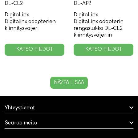
DL-CL2
DL-AP2
DigitaLinx
DigitaLinx
Digitalinx adapterien
DigitaLinx adapterin
kiinnitysvaijeri
rengaslukko DL-CL2
kiinnitysvaijeriin
KATSO TIEDOT
KATSO TIEDOT
NÄYTÄ LISÄÄ
Yhteystiedot
Seuraa meitä