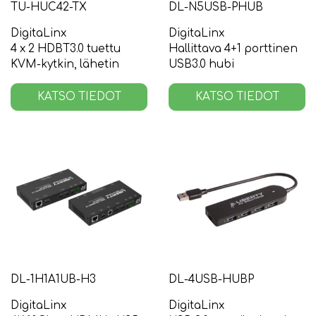
TU-HUC42-TX
DL-N5USB-PHUB
DigitaLinx
DigitaLinx
4 x 2 HDBT3.0 tuettu
Hallittava 4+1 porttinen
KVM-kytkin, lähetin
USB3.0 hubi
KATSO TIEDOT
KATSO TIEDOT
DL-1H1A1UB-H3
DL-4USB-HUBP
DigitaLinx
DigitaLinx