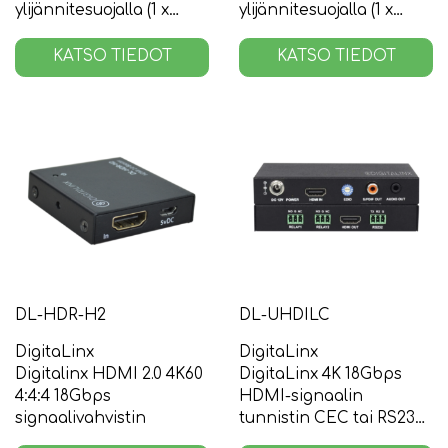
ylijännitesuojalla (1 x
ylijännitesuojalla (1 x
USB-B, 4 x USB-A)
USB-B, 7 x USB-A)
KATSO TIEDOT
KATSO TIEDOT
DL-HDR-H2
DL-UHDILC
DigitaLinx
DigitaLinx
Digitalinx HDMI 2.0 4K60
DigitaLinx 4K 18Gbps
4:4:4 18Gbps
HDMI-signaalin
signaalivahvistin
tunnistin CEC tai RS232
ohjauksella