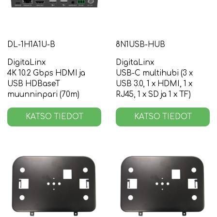
DL-1H1A1U-B
8N1USB-HUB
DigitaLinx
DigitaLinx
4K 10.2 Gbps HDMI ja
USB-C multihubi (3 x
USB HDBaseT
USB 3.0, 1 x HDMI, 1 x
muunninpari (70m)
RJ45, 1 x SD ja 1 x TF)
KATSO TIEDOT
KATSO TIEDOT