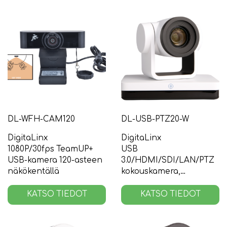
DL-WFH-CAM120
DL-USB-PTZ20-W
DigitaLinx
DigitaLinx
1080P/30fps TeamUP+
USB
USB-kamera 120-asteen
3.0/HDMI/SDI/LAN/PTZ
näkökentällä
kokouskamera,
valkoinen
KATSO TIEDOT
KATSO TIEDOT