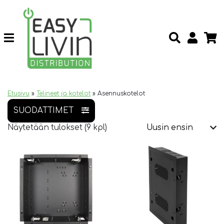
Etusivu
»
Telineet ja kotelot
»
Asennuskotelot
SUODATTIMET
Näytetään tulokset (9 kpl)