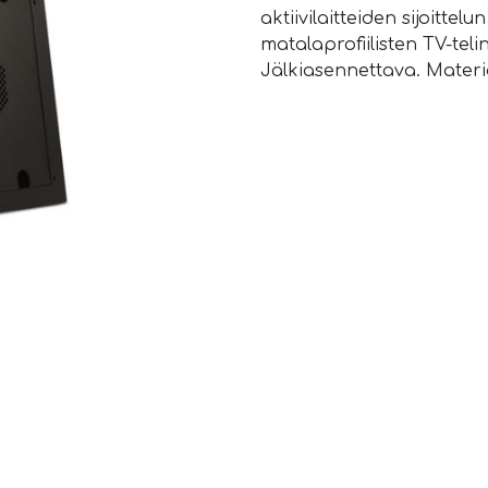
aktiivilaitteiden sijoitte
matalaprofiilisten TV-teli
Jälkiasennettava. Materiaa