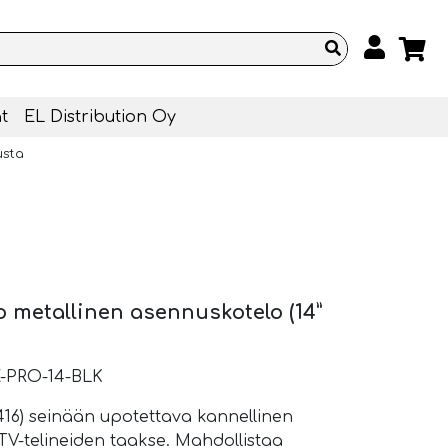
t
EL Distribution Oy
usta
 metallinen asennuskotelo (14”
-PRO-14-BLK
2416) seinään upotettava kannellinen
V-telineiden taakse. Mahdollistaa