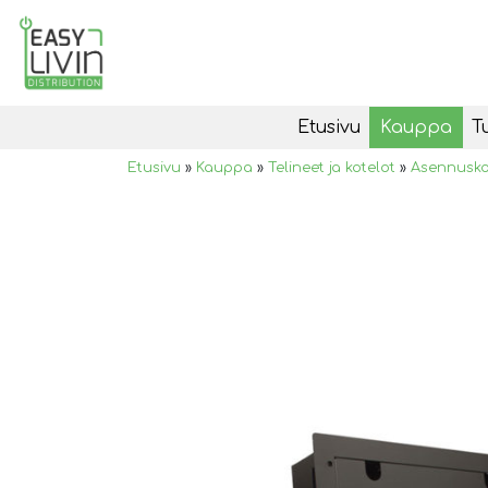
Etusivu
Kauppa
T
Etusivu
»
Kauppa
»
Telineet ja kotelot
»
Asennusko