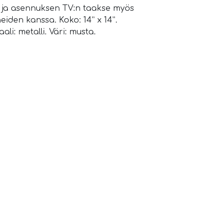
lun ja asennuksen TV:n taakse myös
neiden kanssa. Koko: 14” x 14”.
li: metalli. Väri: musta.