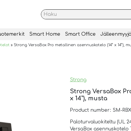
uotemerkit
Smart Home
Smart Office
Jälleenmyyjä
telot
»
Strong VersaBox Pro metallinen asennuskotelo (14” x 14”), m
Strong
Strong VersaBox Pro
x 14”), musta
Product number: SM-RBX
Paloturvaluokiteltu (UL 
VersaBox asennuskotelo T