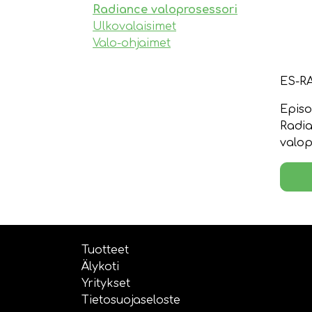
Radiance valoprosessori
Ulkovalaisimet
Valo-ohjaimet
ES-R
Epis
Radia
valop
Tuotteet
Älykoti
Yritykset
Tietosuojaseloste