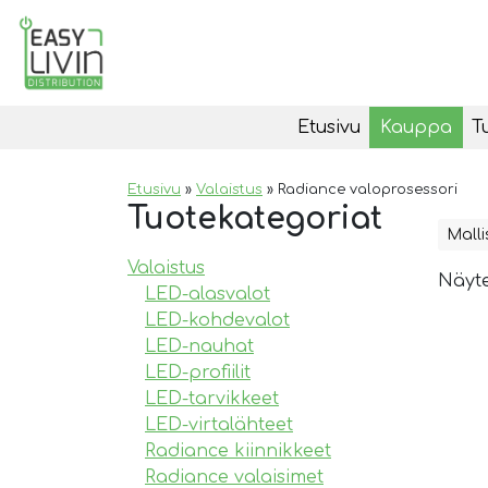
Etusivu
Kauppa
T
Etusivu
»
Valaistus
»
Radiance valoprosessori
Tuotekategoriat
Malli
Valaistus
Näyte
LED-alasvalot
LED-kohdevalot
LED-nauhat
LED-profiilit
LED-tarvikkeet
LED-virtalähteet
Radiance kiinnikkeet
Radiance valaisimet