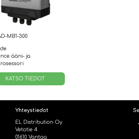
AD-MB1-300
ode
nce ääni- ja
rosessori
KATSO TIEDOT
Yhteystiedot
Se
EL Distribution Oy
Vetotie 4
01610 Vantaa