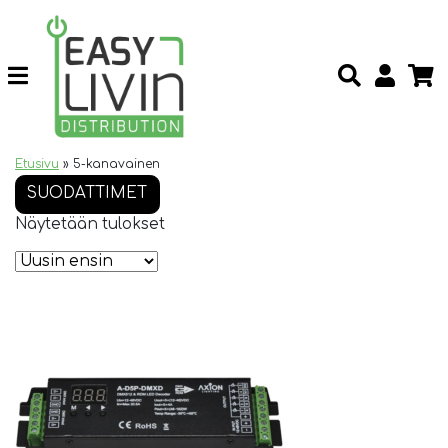
Etusivu
»
5-kanavainen
SUODATTIMET
Näytetään tulokset