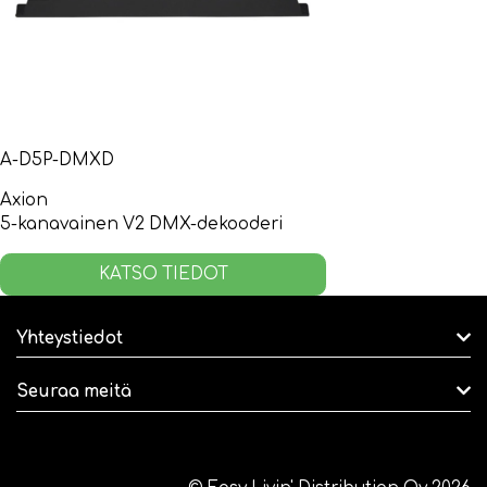
A-D5P-DMXD
Axion
5-kanavainen V2 DMX-dekooderi
KATSO TIEDOT
Yhteystiedot
Seuraa meitä