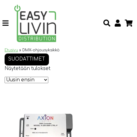
Etusivu
»
DMX-ohjausyksikkö
SUODATTIMET
Näytetään tulokset