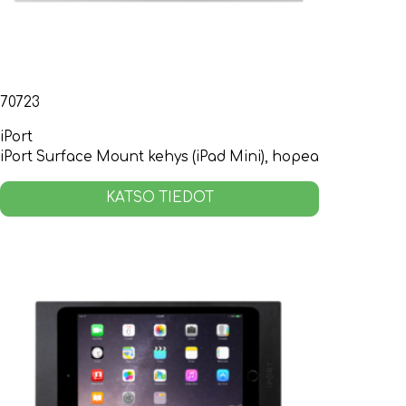
70723
iPort
iPort Surface Mount kehys (iPad Mini), hopea
KATSO TIEDOT