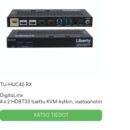
TU-HUC42-RX
DigitaLinx
4 x 2 HDBT3.0 tuettu KVM-kytkin, vastaanotin
KATSO TIEDOT