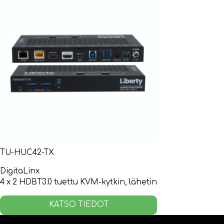
TU-HUC42-TX
DigitaLinx
4 x 2 HDBT3.0 tuettu KVM-kytkin, lähetin
KATSO TIEDOT