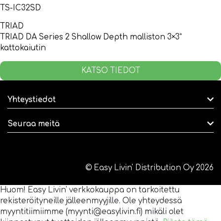
TS-IC32SD
TRIAD
TRIAD DA Series 2 Shallow Depth malliston 3×3”
kattokaiutin
KATSO TIEDOT
Yhteystiedot
Seuraa meitä
© Easy Livin' Distribution Oy 2026
Huom! Easy Livin' verkkokauppa on tarkoitettu
rekisteröityneille jälleenmyyjille. Ole yhteydessä
myyntitiimiimme (myynti@easylivin.fi) mikäli olet