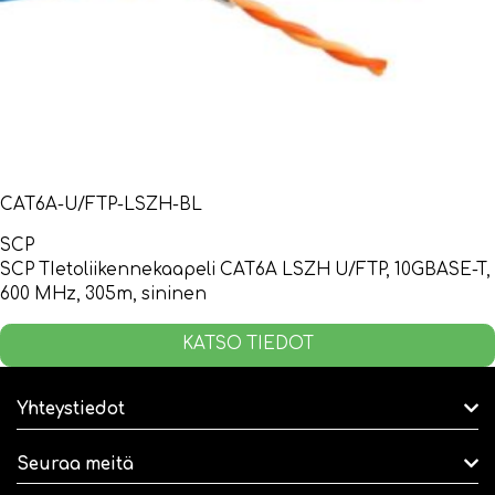
CAT6A-U/FTP-LSZH-BL
SCP
SCP TIetoliikennekaapeli CAT6A LSZH U/FTP, 10GBASE-T,
600 MHz, 305m, sininen
KATSO TIEDOT
Yhteystiedot
Seuraa meitä