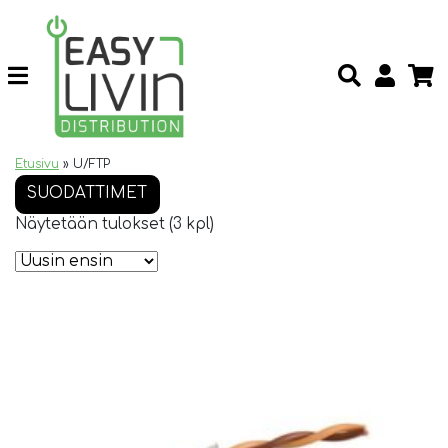
Etusivu
»
U/FTP
SUODATTIMET
Näytetään tulokset (3 kpl)