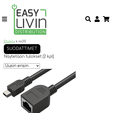
Etusivu
»
vx20
SUODATTIMET
Näytetään tulokset (2 kpl)