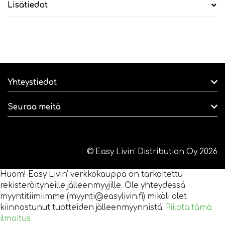
Lisätiedot
Yhteystiedot
Seuraa meitä
© Easy Livin' Distribution Oy 2026
Huom! Easy Livin' verkkokauppa on tarkoitettu
rekisteröityneille jälleenmyyjille. Ole yhteydessä
myyntitiimiimme (myynti@easylivin.fi) mikäli olet
kiinnostunut tuotteiden jälleenmyynnistä.
Piilota tämä
ilmoitus