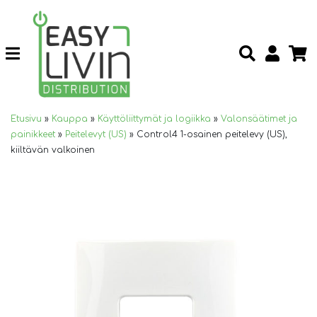
Etusivu
»
Kauppa
»
Käyttöliittymät ja logiikka
»
Valonsäätimet ja
painikkeet
»
Peitelevyt (US)
»
Control4 1-osainen peitelevy (US),
kiiltävän valkoinen