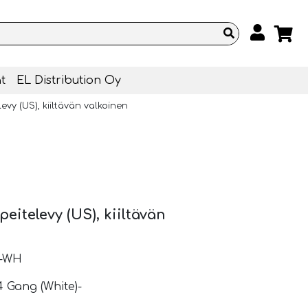
t
EL Distribution Oy
evy (US), kiiltävän valkoinen
eitelevy (US), kiiltävän
4-WH
4 Gang (White)-