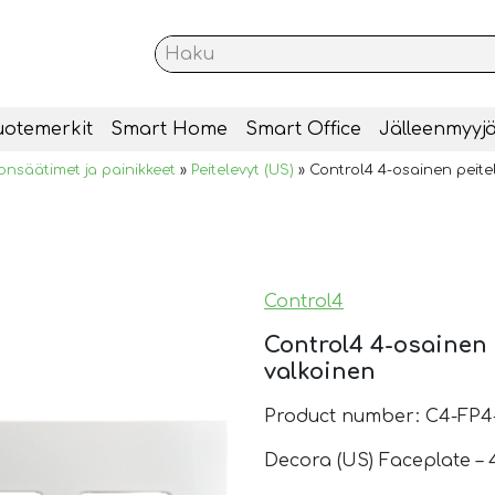
uotemerkit
Smart Home
Smart Office
Jälleenmyyjä
onsäätimet ja painikkeet
»
Peitelevyt (US)
»
Control4 4-osainen peitel
Control4
Control4 4-osainen p
valkoinen
Product number: C4-FP
Decora (US) Faceplate – 