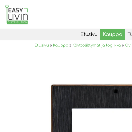
Etusivu
Kauppa
T
Etusivu
»
Kauppa
»
Käyttöliittymät ja logiikka
»
Ovi