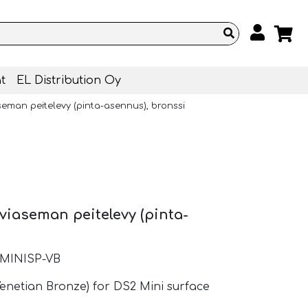
t
EL Distribution Oy
seman peitelevy (pinta-asennus), bronssi
viaseman peitelevy (pinta-
2MINISP-VB
Venetian Bronze) for DS2 Mini surface