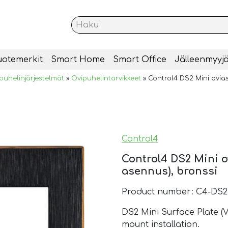
uotemerkit
Smart Home
Smart Office
Jälleenmyyjä
puhelinjärjestelmät
»
Ovipuhelintarvikkeet
»
Control4 DS2 Mini ovia
Control4
Control4 DS2 Mini o
asennus), bronssi
Product number: C4-DS
DS2 Mini Surface Plate (
mount installation.