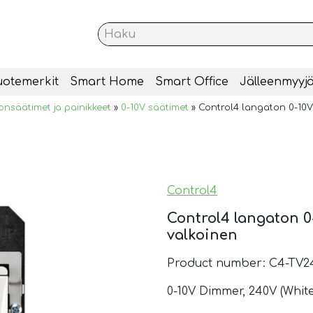
uotemerkit
Smart Home
Smart Office
Jälleenmyyjä
onsäätimet ja painikkeet
»
0-10V säätimet
»
Control4 langaton 0-10V 
Control4
Control4 langaton 0-
valkoinen
Product number: C4-TV
0-10V Dimmer, 240V (White