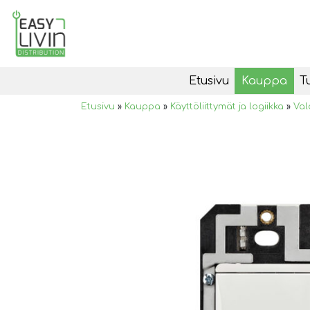
Etusivu
Kauppa
T
Etusivu
»
Kauppa
»
Käyttöliittymät ja logiikka
»
Val