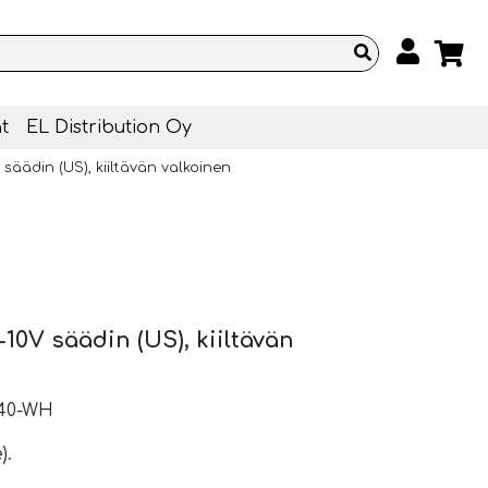
t
EL Distribution Oy
säädin (US), kiiltävän valkoinen
10V säädin (US), kiiltävän
240-WH
).