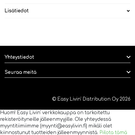
Lisätiedot
Yhteystiedot
Seuraa meitä
© Easy Livin' Distribution Oy 2026
Huom! Easy Livin' verkkokauppa on tarkoitettu
rekisteröityneille jälleenmyyjille. Ole yhteydessä
myyntitiimiimme (myynti@easylivin.fi) mikäli olet
kiinnostunut tuotteiden jälleenmyynnistä.
Piilota tämä