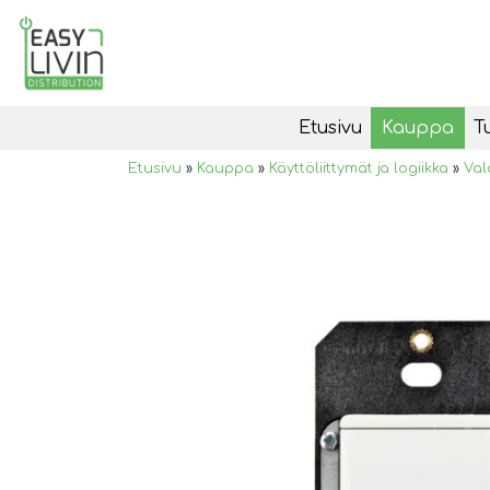
Etusivu
Kauppa
T
Etusivu
»
Kauppa
»
Käyttöliittymät ja logiikka
»
Val