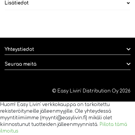
Lisätiedot
Yhteystiedot
Seuraa meitä
© Easy Livin' Distribution Oy 2026
Huom! Easy Livin' verkkokauppa on tarkoitettu
rekisteröityneille jälleenmyyjille. Ole yhteydessä
myyntitiimiimme (myynti@easylivin.fi) mikäli olet
kiinnostunut tuotteiden jälleenmyynnistä.
Piilota tämä
ilmoitus