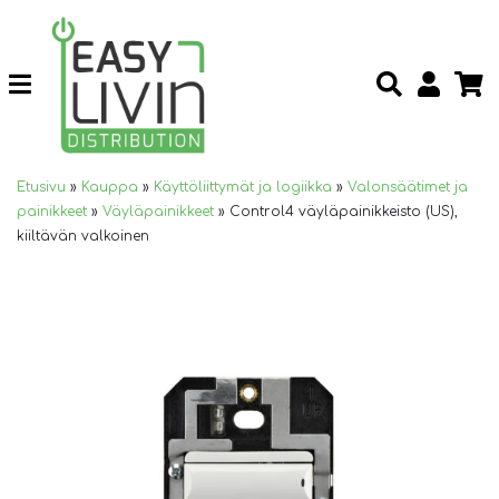
Etusivu
»
Kauppa
»
Käyttöliittymät ja logiikka
»
Valonsäätimet ja
painikkeet
»
Väyläpainikkeet
»
Control4 väyläpainikkeisto (US),
kiiltävän valkoinen