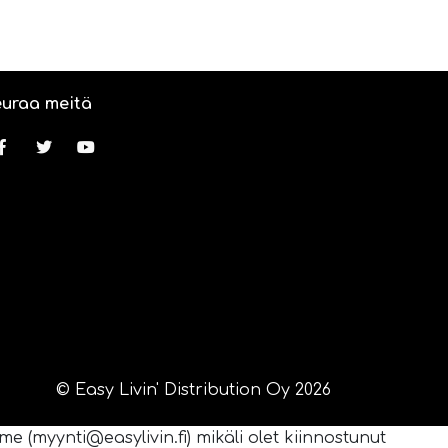
uraa meitä
© Easy Livin' Distribution Oy 2026
e (myynti@easylivin.fi) mikäli olet kiinnostunut