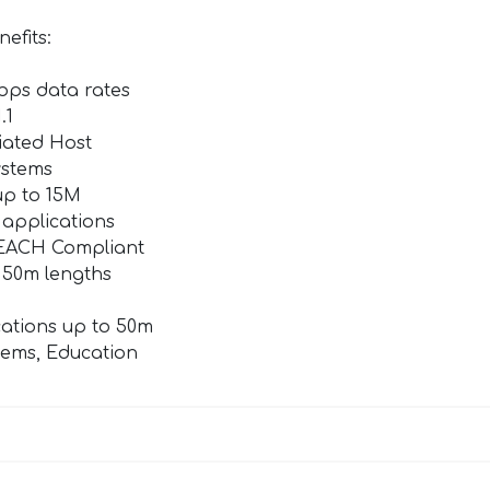
efits:
Gbps data rates
.1
iated Host
ystems
up to 15M
 applications
EACH Compliant
nd 50m lengths
cations up to 50m
stems, Education