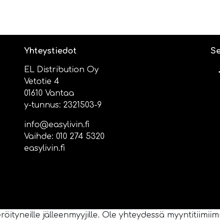
Yhteystiedot
Se
EL Distribution Oy
Vetotie 4
01610 Vantaa
y-tunnus: 2321503-9
info@easylivin.fi
Vaihde:
010 274 5320
easylivin.fi
ityneille jälleenmyyjille. Ole yhteydessä myyntitiimiimm