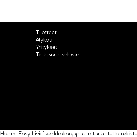
Tuotteet
Älykoti
Yritykset
Tietosuojaseloste
Huom! Easy Livin' verkkokauppa on tarkoitettu rekisterö