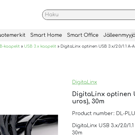
uotemerkit
Smart Home
Smart Office
Jälleenmyyjä
B-kaapelit
»
USB 3.x kaapelit
»
DigitaLinx optinen USB 3.x/2.0/1.1 A-
DigitaLinx
DigitaLinx optinen U
uros), 30m
Product number: DL-PL
DigitaLinx USB 3.x/2.0/1.
30m