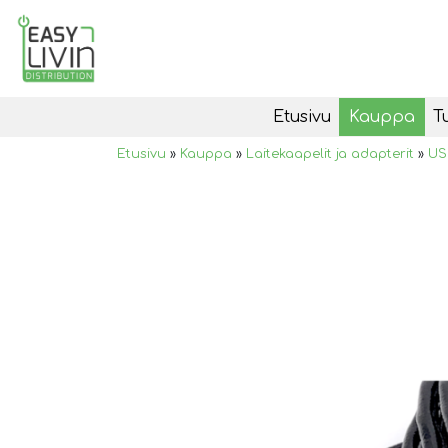
Etusivu
Kauppa
T
Etusivu
»
Kauppa
»
Laitekaapelit ja adapterit
»
US