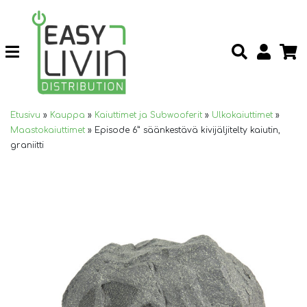
Etusivu
»
Kauppa
»
Kaiuttimet ja Subwooferit
»
Ulkokaiuttimet
»
Maastokaiuttimet
»
Episode 6” säänkestävä kivijäljitelty kaiutin,
graniitti