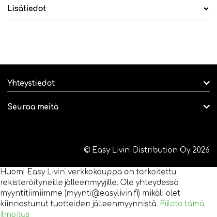
Lisätiedot
Yhteystiedot
Seuraa meitä
© Easy Livin' Distribution Oy 2026
Huom! Easy Livin' verkkokauppa on tarkoitettu
rekisteröityneille jälleenmyyjille. Ole yhteydessä
myyntitiimiimme (myynti@easylivin.fi) mikäli olet
kiinnostunut tuotteiden jälleenmyynnistä.
Piilota tämä
ilmoitus