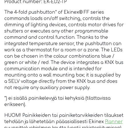
Product number: EK-ED2-TP
The 4-fold pushbutton* of Ekinex® FF series
commands loads on/off switching, controls the
dimming of lighting devices, controls motor drives for
shutters or executes any other programmable
command and control function. Thanks to the
integrated temperature sensor, the pushbutton can
work as a thermostat for a room or a zone. The LEDs
can be chosen in the colour combinations blue /
green or white / red. The device integrates a KNX bus
communication module and is intended for
mounting onto a wall mounting box; it is supplied by
a SELV voltage directly from the KNX bus and does
not require any auxiliary power supply.
*) ei sisällä painikelevyjä tai kehyksiä (tilattavissa
erikseen).
HUOM! Painikkeiden tai painiketarvikkeiden tilaukset
tehdään ja lähetetään pääasiallisesti Ekinex
Planner