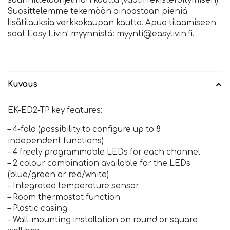
suunnitteluohjelman kautta (vaatii rekisteröitymisen).
Suosittelemme tekemään ainoastaan pieniä
lisätilauksia verkkokaupan kautta. Apua tilaamiseen
saat Easy Livin’ myynnistä: myynti@easylivin.fi.
Kuvaus
EK-ED2-TP key features:
– 4-fold (possibility to configure up to 8
independent functions)
– 4 freely programmable LEDs for each channel
– 2 colour combination available for the LEDs
(blue/green or red/white)
– Integrated temperature sensor
– Room thermostat function
– Plastic casing
– Wall-mounting installation on round or square