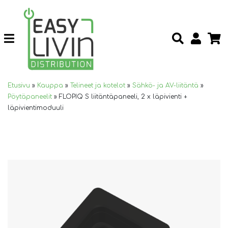
Etusivu
»
Kauppa
»
Telineet ja kotelot
»
Sähkö- ja AV-liitäntä
»
Pöytäpaneelit
»
FLOPIQ S liitäntäpaneeli, 2 x läpivienti +
läpivientimoduuli