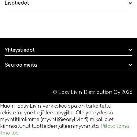
Lisätiedot
Yhteystiedot
Seuraa meitä
© Easy Livin' Distribution Oy 2026
Huom! Easy Livin' verkkokauppa on tarkoitettu
rekisteröityneille jälleenmyyjille. Ole yhteydessä
myyntitiimiimme (myynti@easylivin.fi) mikäli olet
kiinnostunut tuotteiden jälleenmyynnistä.
Piilota tämä
ilmoitus