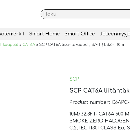
uotemerkit
Smart Home
Smart Office
Jälleenmyyjä
T-kaapelit
»
CAT6A
»
SCP CAT6A liitäntäkaapeli, S/FTP, LSZH, 10m
SCP
SCP CAT6A liitäntäk
Product number: C6APC
10M/32.8FT- CAT6A 600 
SMOKE ZERO HALOGEN- 4
C.2, IEC 11801 CLASS E