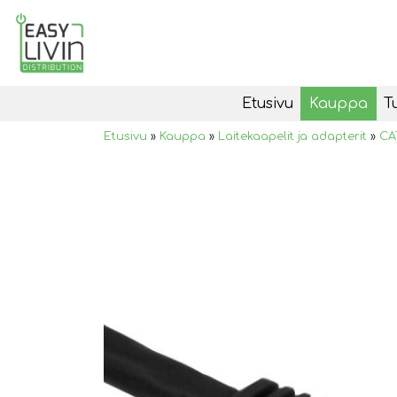
Etusivu
Kauppa
T
Etusivu
»
Kauppa
»
Laitekaapelit ja adapterit
»
CA