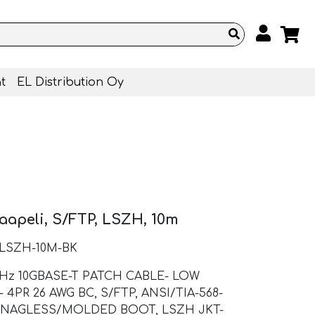
t
EL Distribution Oy
aapeli, S/FTP, LSZH, 10m
-LSZH-10M-BK
MHz 10GBASE-T PATCH CABLE- LOW
PR 26 AWG BC, S/FTP, ANSI/TIA-568-
a, SNAGLESS/MOLDED BOOT, LSZH JKT-