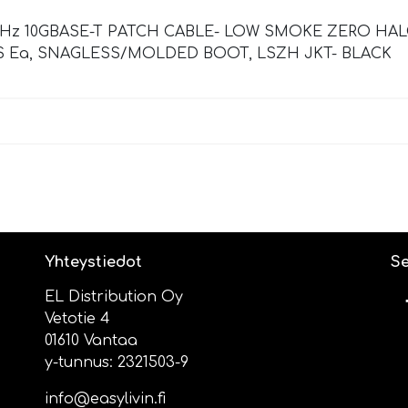
MHz 10GBASE-T PATCH CABLE- LOW SMOKE ZERO HALOG
CLASS Ea, SNAGLESS/MOLDED BOOT, LSZH JKT- BLACK
Yhteystiedot
Se
EL Distribution Oy
Vetotie 4
01610 Vantaa
y-tunnus: 2321503-9
info@easylivin.fi