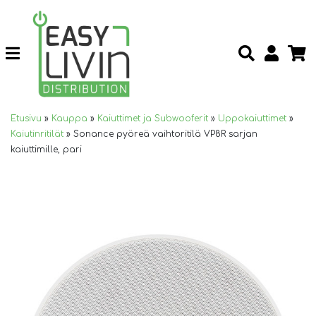
Etusivu
»
Kauppa
»
Kaiuttimet ja Subwooferit
»
Uppokaiuttimet
»
Kaiutinritilät
»
Sonance pyöreä vaihtoritilä VP8R sarjan
kaiuttimille, pari