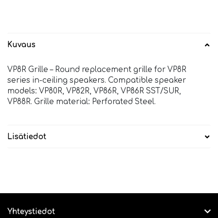
Kuvaus
VP8R Grille – Round replacement grille for VP8R
series in-ceiling speakers. Compatible speaker
models: VP80R, VP82R, VP86R, VP86R SST/SUR,
VP88R. Grille material: Perforated Steel.
Lisätiedot
Yhteystiedot