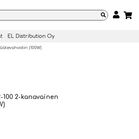
t
EL Distribution Oy
ätevahvistin (100W)
100 2-kanavainen
W)