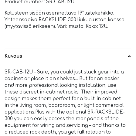
Product number: SR-CAB-12U
Kalusteen sisään asennettava 19” laitekehikko.
Yhteensopiva RACKSLIDE-300 liukualustan kanssa
(myytävissä erikseen). Väri: musta. Koko: 12U.
Kuvaus
SR-CAB-12U – Sure, you could just stack gear into a
cabinet or place it on shelves… But for an easier
and more professional looking installation, use
these discreet in-cabinet racks. Their improved
design makes them perfect for a built-in cabinet
in the living room, boardroom, or light commercial
applications.Plus with the optional SR-RACKSLIDE-
300 you can easily access the rear panels of the
equipment for wiring and servicing – and thanks to
a reduced rack depth, you get full rotation to