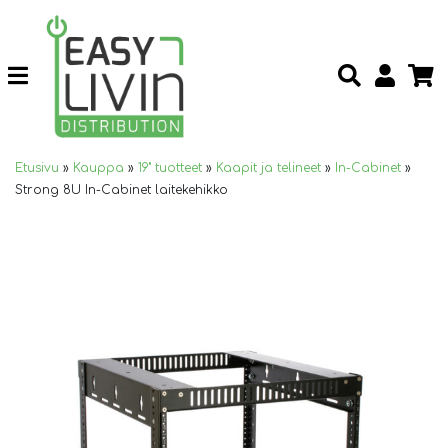
Etusivu
»
Kauppa
»
19" tuotteet
»
Kaapit ja telineet
»
In-Cabinet
»
Strong 8U In-Cabinet laitekehikko