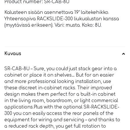
Product number: SR-CAB-8U
Kalusteen sisään asennettava 19” laitekehikko.
Yhteensopiva RACKSLIDE-300 liukualustan kanssa
(myytävissä erikseen). Väri: musta. Koko: 8U.
Kuvaus
SR-CAB-8U – Sure, you could just stack gear into a
cabinet or place it on shelves… But for an easier
and more professional looking installation, use
these discreet in-cabinet racks. Their improved
design makes them perfect for a built-in cabinet
in the living room, boardroom, or light commercial
applications.Plus with the optional SR-RACKSLIDE-
300 you can easily access the rear panels of the
equipment for wiring and servicing – and thanks to
a reduced rack depth, you get full rotation to