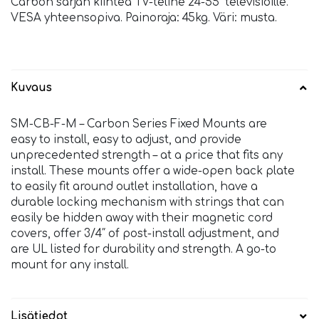
Carbon sarjan kiinteä TV-teline 24-55” televisioille.
VESA yhteensopiva. Painoraja: 45kg. Väri: musta.
Kuvaus
SM-CB-F-M – Carbon Series Fixed Mounts are
easy to install, easy to adjust, and provide
unprecedented strength – at a price that fits any
install. These mounts offer a wide-open back plate
to easily fit around outlet installation, have a
durable locking mechanism with strings that can
easily be hidden away with their magnetic cord
covers, offer 3/4″ of post-install adjustment, and
are UL listed for durability and strength. A go-to
mount for any install.
Lisätiedot