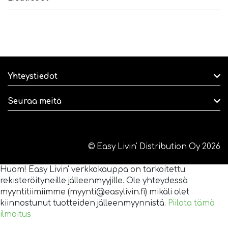
Yhteystiedot
Seuraa meitä
© Easy Livin' Distribution Oy 2026
Huom! Easy Livin' verkkokauppa on tarkoitettu
rekisteröityneille jälleenmyyjille. Ole yhteydessä
myyntitiimiimme (myynti@easylivin.fi) mikäli olet
kiinnostunut tuotteiden jälleenmyynnistä.
Piilota tämä
ilmoitus