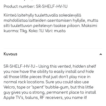
Product number: SR-SHELF-HV-1U
Kiinteä laitehylly tuulettuvalla sokealevyllä
mahdollistaa laitteiden asentamisen hyllylle, mutta
silti tuulettuvan peitelevyn taakse piiloon. Maksimi
kuorma: 11kg. Koko: 1U. Väri: musta
Kuvaus
SR-SHELF-HV-1U – Using this vented, hidden shelf
you now have the ability to easily install and hide
all those little pieces that just don’t play nice in
normal rack locations. Sure you could also use
Velcro, tape or ”spent” bubble-gum, but this little
guy gives you a strong, permanent place to install
Apple TV’s, baluns, RF receivers, you name it!