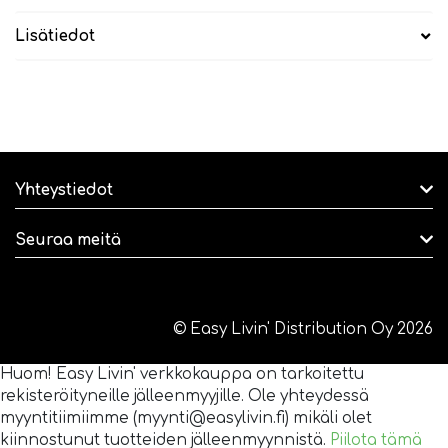
Lisätiedot
Yhteystiedot
Seuraa meitä
© Easy Livin' Distribution Oy 2026
Huom! Easy Livin' verkkokauppa on tarkoitettu
rekisteröityneille jälleenmyyjille. Ole yhteydessä
myyntitiimiimme (myynti@easylivin.fi) mikäli olet
kiinnostunut tuotteiden jälleenmyynnistä.
Piilota tämä