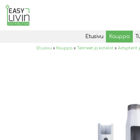
Etusivu
Kauppa
T
Etusivu
»
Kauppa
»
Telineet ja kotelot
»
Adapterit j