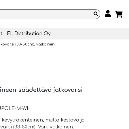
t
EL Distribution Oy
tkovarsi (33-50cm), valkoinen
lineen säädettävä jatkovarsi
n
DJPOLE-M-WH
n kevytrakenteinen, mutta kestävä ja
arsi (33-50cm). Väri: valkoinen.