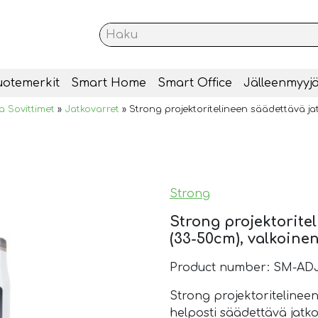
uotemerkit
Smart Home
Smart Office
Jälleenmyyjä
a Sovittimet
»
Jatkovarret
»
Strong projektoritelineen säädettävä ja
Strong
Strong projektorite
(33-50cm), valkoine
Product number: SM-A
Strong projektoritelinee
helposti säädettävä jatkov