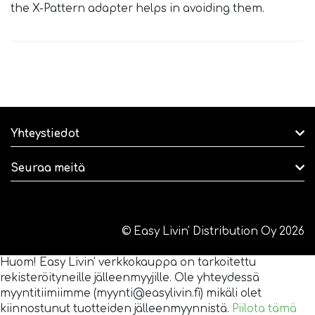
the X-Pattern adapter helps in avoiding them.
Yhteystiedot
Seuraa meitä
© Easy Livin' Distribution Oy 2026
Huom! Easy Livin' verkkokauppa on tarkoitettu
rekisteröityneille jälleenmyyjille. Ole yhteydessä
myyntitiimiimme (myynti@easylivin.fi) mikäli olet
kiinnostunut tuotteiden jälleenmyynnistä.
Piilota tämä