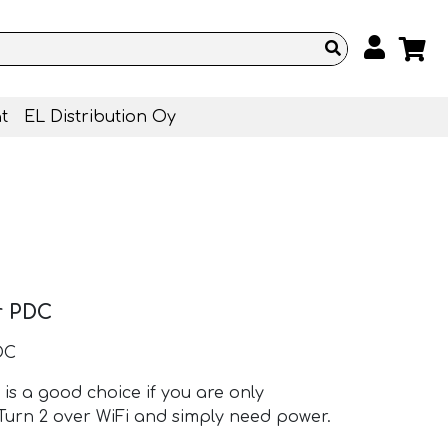
t
EL Distribution Oy
r PDC
DC
s a good choice if you are only
 Turn 2 over WiFi and simply need power.