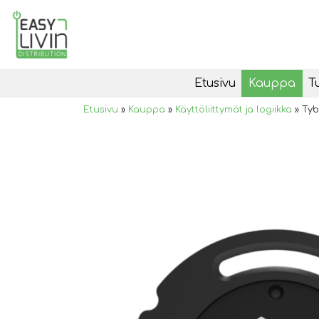
Etusivu
Kauppa
T
Etusivu
»
Kauppa
»
Käyttöliittymät ja logiikka
»
Tyb