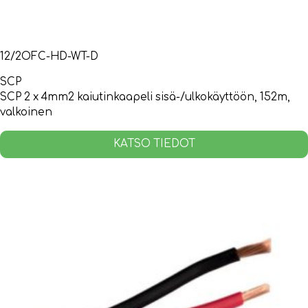
12/2OFC-HD-WT-D
SCP
SCP 2 x 4mm2 kaiutinkaapeli sisä-/ulkokäyttöön, 152m,
valkoinen
KATSO TIEDOT