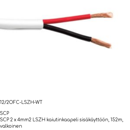
12/2OFC-LSZH-WT
SCP
SCP 2 x 4mm2 LSZH kaiutinkaapeli sisäkäyttöön, 152m,
valkoinen