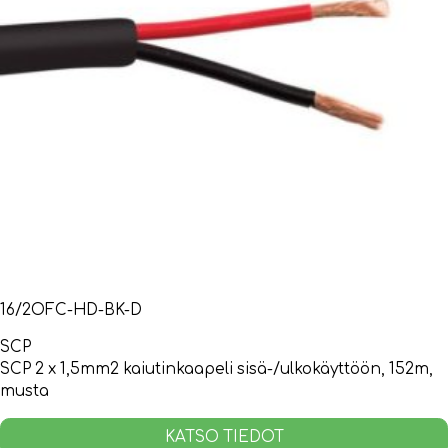
16/2OFC-HD-BK-D
SCP
SCP 2 x 1,5mm2 kaiutinkaapeli sisä-/ulkokäyttöön, 152m,
musta
KATSO TIEDOT