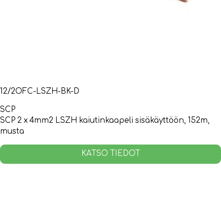
12/2OFC-LSZH-BK-D
SCP
SCP 2 x 4mm2 LSZH kaiutinkaapeli sisäkäyttöön, 152m,
musta
KATSO TIEDOT