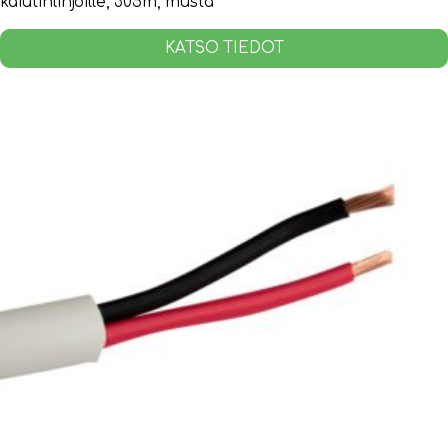
kaiutinlinjoille, 305m, musta
KATSO TIEDOT