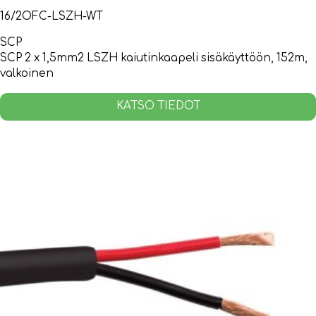
16/2OFC-LSZH-WT
SCP
SCP 2 x 1,5mm2 LSZH kaiutinkaapeli sisäkäyttöön, 152m,
valkoinen
KATSO TIEDOT