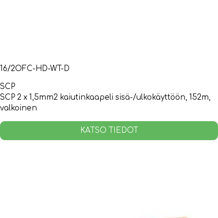
16/2OFC-HD-WT-D
SCP
SCP 2 x 1,5mm2 kaiutinkaapeli sisä-/ulkokäyttöön, 152m,
valkoinen
KATSO TIEDOT