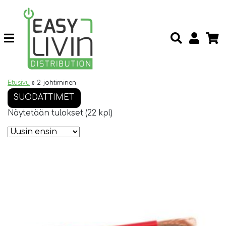
Etusivu
»
2-johtiminen
SUODATTIMET
Näytetään tulokset (22 kpl)