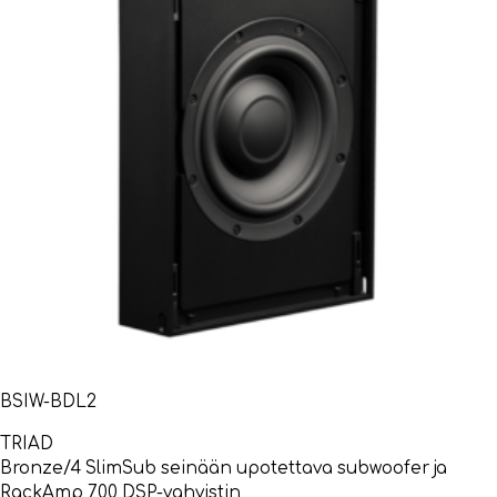
BSIW-BDL2
TRIAD
Bronze/4 SlimSub seinään upotettava subwoofer ja
RackAmp 700 DSP-vahvistin