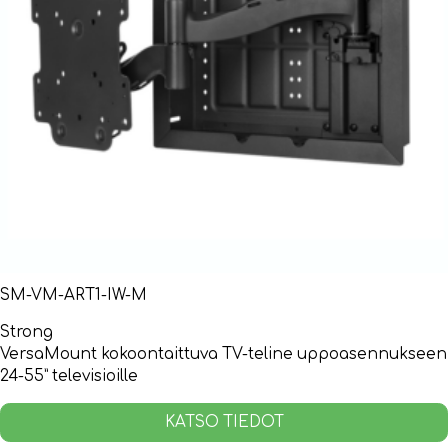
SM-VM-ART1-IW-M
Strong
VersaMount kokoontaittuva TV-teline uppoasennukseen
24-55” televisioille
KATSO TIEDOT