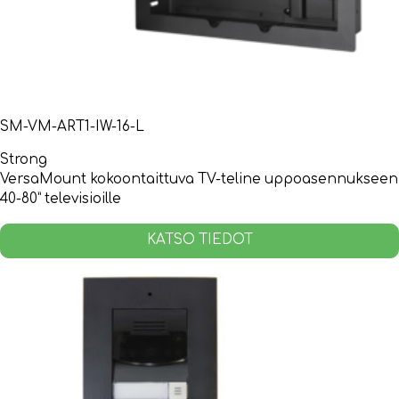
SM-VM-ART1-IW-16-L
Strong
VersaMount kokoontaittuva TV-teline uppoasennukseen
40-80” televisioille
KATSO TIEDOT