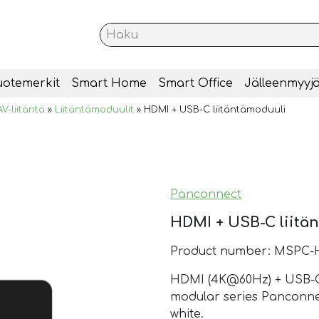
uotemerkit
Smart Home
Smart Office
Jälleenmyyjä
V-liitäntä
»
Liitäntämoduulit
»
HDMI + USB-C liitäntämoduuli
Panconnect
HDMI + USB-C liitä
Product number: MSPC
HDMI (4K@60Hz) + USB-C 
modular series Panconnect
white.