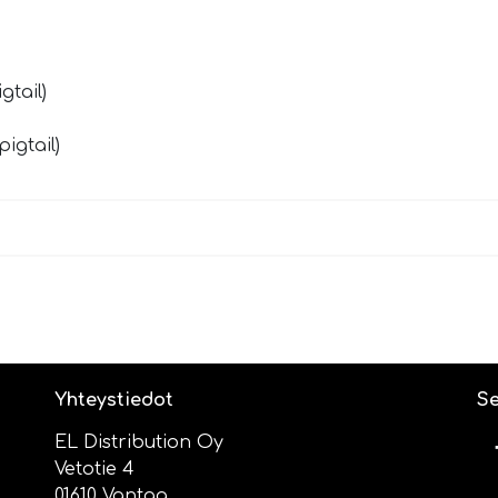
tail)
igtail)
Yhteystiedot
Se
EL Distribution Oy
Vetotie 4
01610 Vantaa