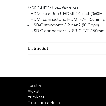
MSPC-HFCM key features:
– HDMI standard: HDMI 2.0b, 4K@60Hz
– HDMI connectors: HDMI F/F (150mm pig
– USB-C standard: 3.2 gen2 (10 Gbps)
– USB-C connectors: USB-C F/F (150mm p
Lisätiedot
Tuotteet
Älykoti
Yritykset
Tietosuojaseloste