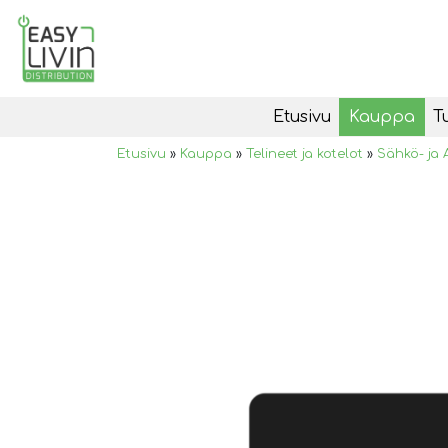
Etusivu
Kauppa
T
Etusivu
»
Kauppa
»
Telineet ja kotelot
»
Sähkö- ja A