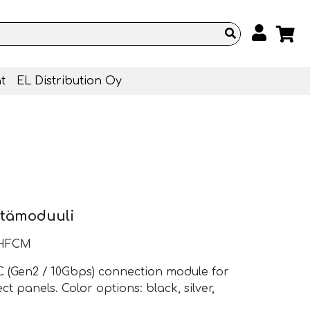
t
EL Distribution Oy
ntämoduuli
-HFCM
(Gen2 / 10Gbps) connection module for
 panels. Color options: black, silver,