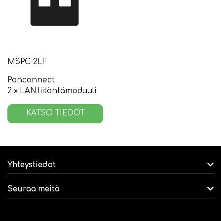
MSPC-2LF
Panconnect
2 x LAN liitäntämoduuli
KATSO TIEDOT
Yhteystiedot
Seuraa meitä