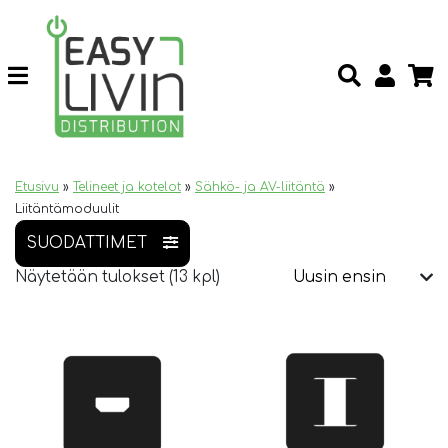
Etusivu
»
Telineet ja kotelot
»
Sähkö- ja AV-liitäntä
»
Liitäntämoduulit
SUODATTIMET
Näytetään tulokset (13 kpl)