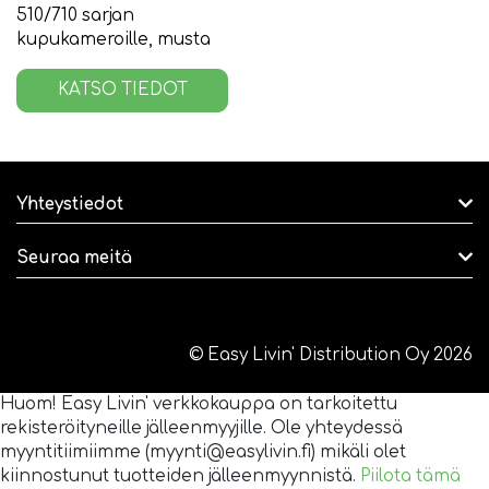
510/710 sarjan
kupukameroille, musta
KATSO TIEDOT
Yhteystiedot
Seuraa meitä
© Easy Livin' Distribution Oy 2026
Huom! Easy Livin' verkkokauppa on tarkoitettu
rekisteröityneille jälleenmyyjille. Ole yhteydessä
myyntitiimiimme (myynti@easylivin.fi) mikäli olet
kiinnostunut tuotteiden jälleenmyynnistä.
Piilota tämä