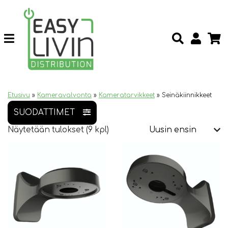
Etusivu
»
Kameravalvonta
»
Kameratarvikkeet
»
Seinäkiinnikkeet
SUODATTIMET
Näytetään tulokset (9 kpl)