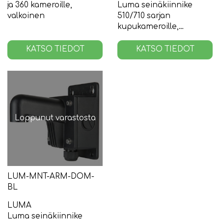
ja 360 kameroille,
Luma seinäkiinnike
valkoinen
510/710 sarjan
kupukameroille,
valkoinen
KATSO TIEDOT
KATSO TIEDOT
Loppunut varastosta
LUM-MNT-ARM-DOM-
BL
LUMA
Luma seinäkiinnike