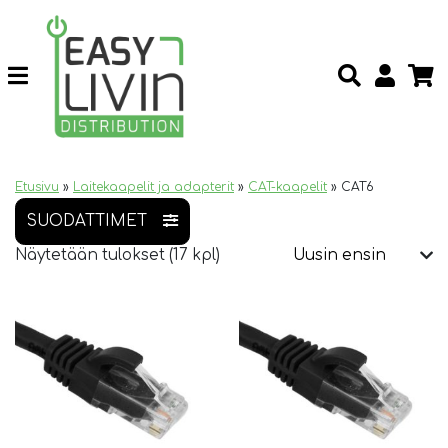
Etusivu
»
Laitekaapelit ja adapterit
»
CAT-kaapelit
»
CAT6
SUODATTIMET
Näytetään tulokset (17 kpl)