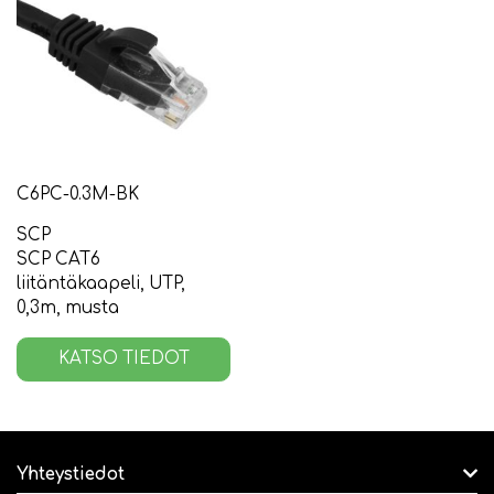
C6PC-0.3M-BK
SCP
SCP CAT6
liitäntäkaapeli, UTP,
0,3m, musta
KATSO TIEDOT
Yhteystiedot