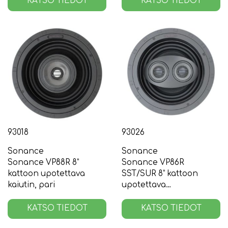
KATSO TIEDOT
KATSO TIEDOT
93018
93026
Sonance
Sonance
Sonance VP88R 8”
Sonance VP86R
kattoon upotettava
SST/SUR 8” kattoon
kaiutin, pari
upotettava
stereo-/surround
kaiutin, pari
KATSO TIEDOT
KATSO TIEDOT