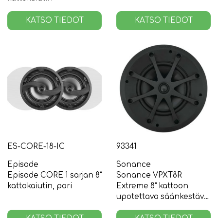
KATSO TIEDOT
KATSO TIEDOT
ES-CORE-18-IC
93341
Episode
Sonance
Episode CORE 1 sarjan 8”
Sonance VPXT8R
kattokaiutin, pari
Extreme 8” kattoon
upotettava säänkestävä
kaiutin, pari