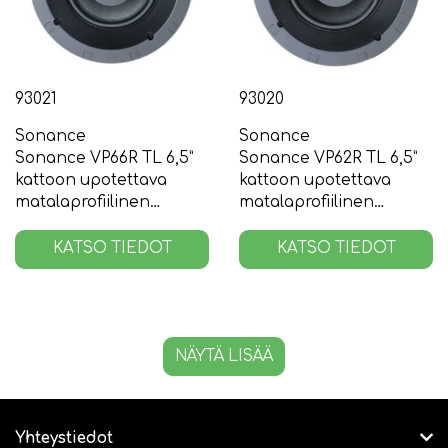
93021
93020
Sonance
Sonance
Sonance VP66R TL 6,5”
Sonance VP62R TL 6,5”
kattoon upotettava
kattoon upotettava
matalaprofiilinen
matalaprofiilinen
kaiutin, pari
kaiutin, pari
KATSO TIEDOT
KATSO TIEDOT
NÄYTÄ LISÄÄ
Yhteystiedot