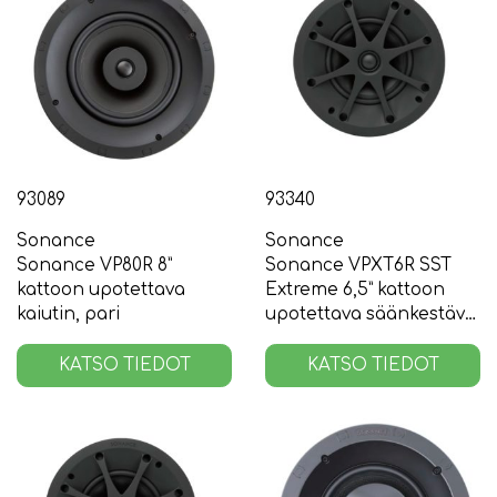
93089
93340
Sonance
Sonance
Sonance VP80R 8”
Sonance VPXT6R SST
kattoon upotettava
Extreme 6,5” kattoon
kaiutin, pari
upotettava säänkestävä
stereokaiutin
KATSO TIEDOT
KATSO TIEDOT