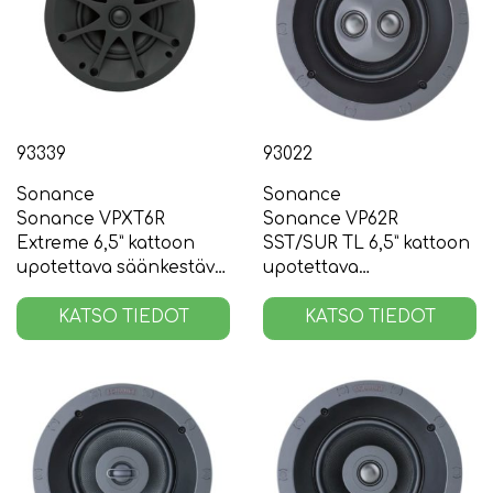
93339
93022
Sonance
Sonance
Sonance VPXT6R
Sonance VP62R
Extreme 6,5” kattoon
SST/SUR TL 6,5” kattoon
upotettava säänkestävä
upotettava
kaiutin, pari
matalaprofiilinen
stereo-/surround kaiutin
KATSO TIEDOT
KATSO TIEDOT