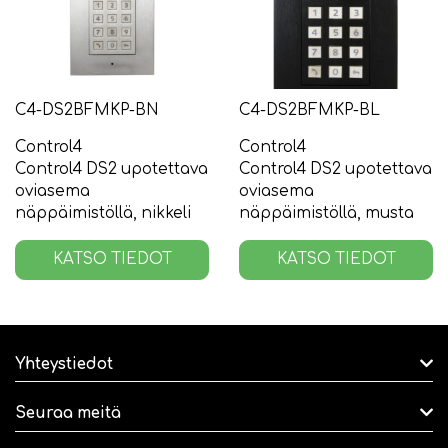
C4-DS2BFMKP-BN
C4-DS2BFMKP-BL
Control4
Control4
Control4 DS2 upotettava
Control4 DS2 upotettava
oviasema
oviasema
näppäimistöllä, nikkeli
näppäimistöllä, musta
KATSO TIEDOT
KATSO TIEDOT
Yhteystiedot
Seuraa meitä