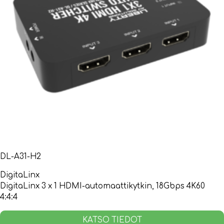
DL-A31-H2
DigitaLinx
DigitaLinx 3 x 1 HDMI-automaattikytkin, 18Gbps 4K60
4:4:4
KATSO TIEDOT