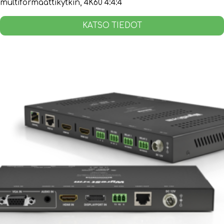
multiformaattikytkin, 4K60 4:4:4
KATSO TIEDOT