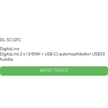
DL-SCU21C
DigitaLinx
DigitaLinx 2 x 1 (HDMI + USB-C) automaattikytkin USB3.0
hubilla
KATSO TIEDOT