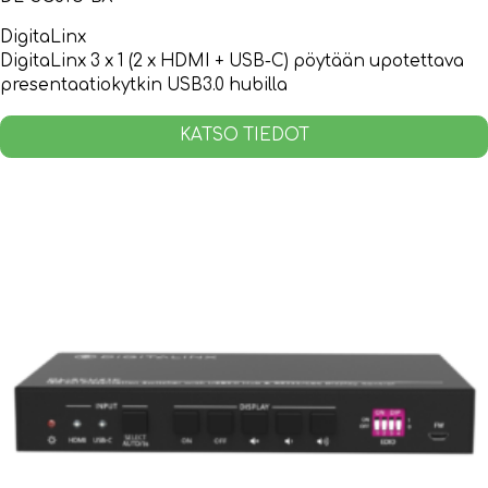
DigitaLinx
DigitaLinx 3 x 1 (2 x HDMI + USB-C) pöytään upotettava
presentaatiokytkin USB3.0 hubilla
KATSO TIEDOT