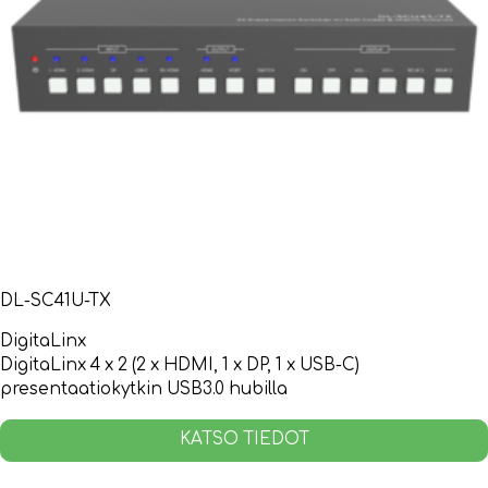
DL-SC41U-TX
DigitaLinx
DigitaLinx 4 x 2 (2 x HDMI, 1 x DP, 1 x USB-C)
presentaatiokytkin USB3.0 hubilla
KATSO TIEDOT