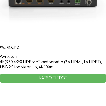
SW-515-RX
Wyrestorm
4K@60 4:2:0 HDBaseT vastaanotin (2 x HDMI, 1 x HDBT),
USB 2.0 läpiviennillä, 4K:100m
KATSO TIEDOT