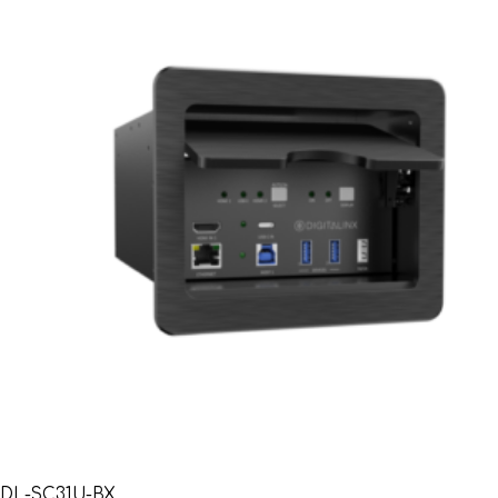
DL-SC31U-BX