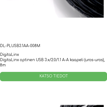
DL-PLUSB3.1AA-008M
DigitaLinx
DigitaLinx optinen USB 3.x/2.0/1.1 A-A kaapeli (uros-uros),
8m
KATSO TIEDOT