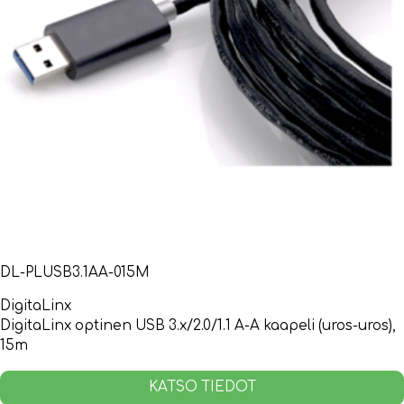
DL-PLUSB3.1AA-015M
DigitaLinx
DigitaLinx optinen USB 3.x/2.0/1.1 A-A kaapeli (uros-uros),
15m
KATSO TIEDOT