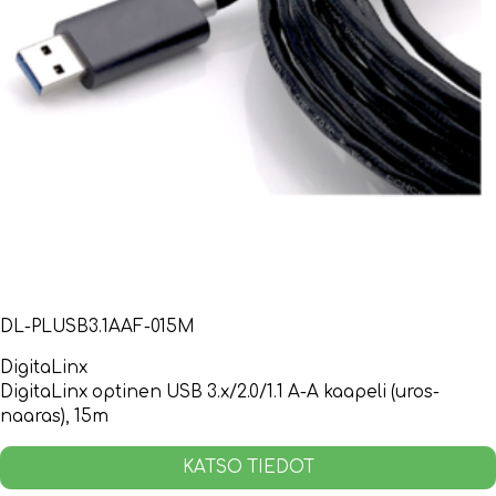
DL-PLUSB3.1AAF-015M
DigitaLinx
DigitaLinx optinen USB 3.x/2.0/1.1 A-A kaapeli (uros-
naaras), 15m
KATSO TIEDOT