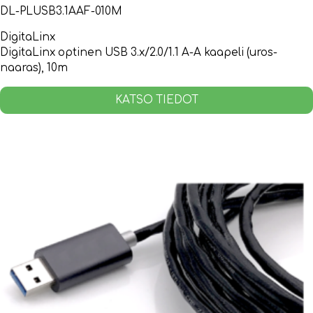
DL-PLUSB3.1AAF-010M
DigitaLinx
DigitaLinx optinen USB 3.x/2.0/1.1 A-A kaapeli (uros-
naaras), 10m
KATSO TIEDOT