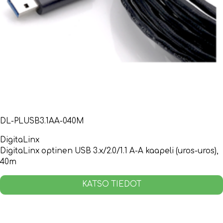
DL-PLUSB3.1AA-040M
DigitaLinx
DigitaLinx optinen USB 3.x/2.0/1.1 A-A kaapeli (uros-uros),
40m
KATSO TIEDOT