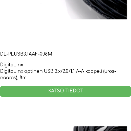
DL-PLUSB3.1AAF-008M
DigitaLinx
DigitaLinx optinen USB 3.x/2.0/1.1 A-A kaapeli (uros-
naaras), 8m
KATSO TIEDOT