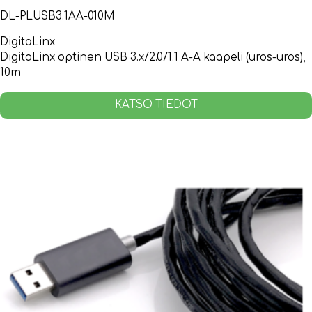
DL-PLUSB3.1AA-010M
DigitaLinx
DigitaLinx optinen USB 3.x/2.0/1.1 A-A kaapeli (uros-uros),
10m
KATSO TIEDOT