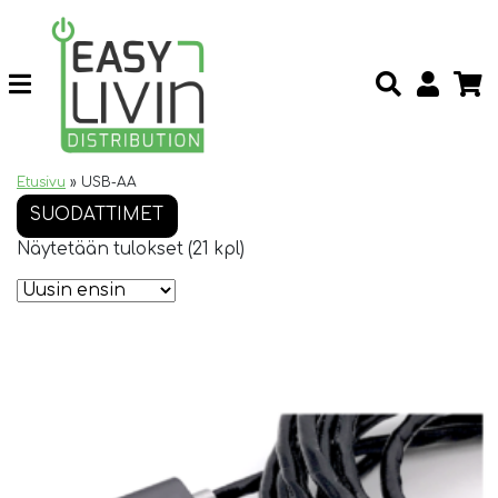
Etusivu
»
USB-AA
SUODATTIMET
Näytetään tulokset (21 kpl)