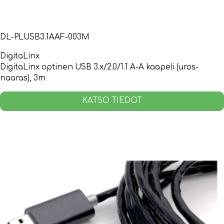
DL-PLUSB3.1AAF-003M
DigitaLinx
DigitaLinx optinen USB 3.x/2.0/1.1 A-A kaapeli (uros-
naaras), 3m
KATSO TIEDOT