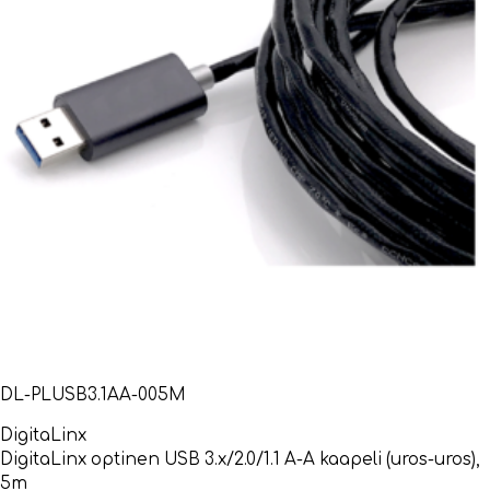
DL-PLUSB3.1AA-005M
DigitaLinx
DigitaLinx optinen USB 3.x/2.0/1.1 A-A kaapeli (uros-uros),
5m