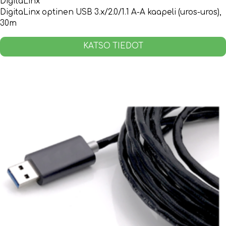
DigitaLinx
DigitaLinx optinen USB 3.x/2.0/1.1 A-A kaapeli (uros-uros),
30m
KATSO TIEDOT