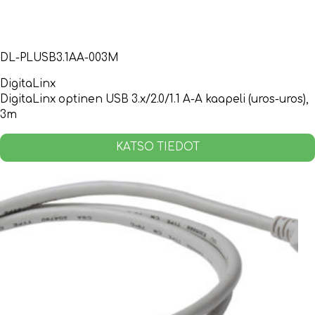
DL-PLUSB3.1AA-003M
DigitaLinx
DigitaLinx optinen USB 3.x/2.0/1.1 A-A kaapeli (uros-uros),
3m
KATSO TIEDOT