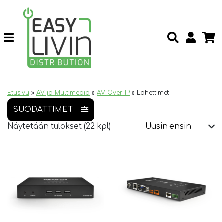
Etusivu
»
AV ja Multimedia
»
AV Over IP
»
Lähettimet
SUODATTIMET
Näytetään tulokset (22 kpl)