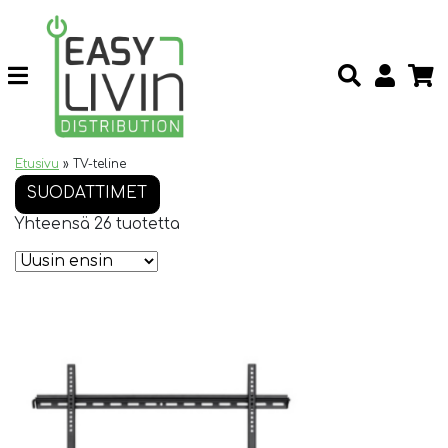
Etusivu
»
TV-teline
SUODATTIMET
Yhteensä 26 tuotetta