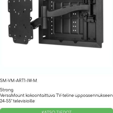
SM-VM-ART1-IW-M
Strong
VersaMount kokoontaittuva TV-teline uppoasennukseen
24-55” televisioille
KATSO TIEDOT