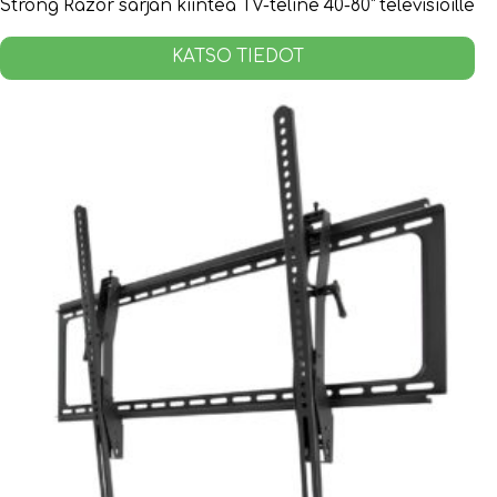
Strong Razor sarjan kiinteä TV-teline 40-80” televisioille
KATSO TIEDOT